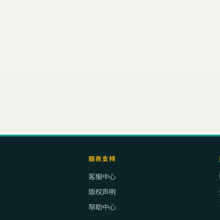
服务支持
客服中心
版权声明
帮助中心