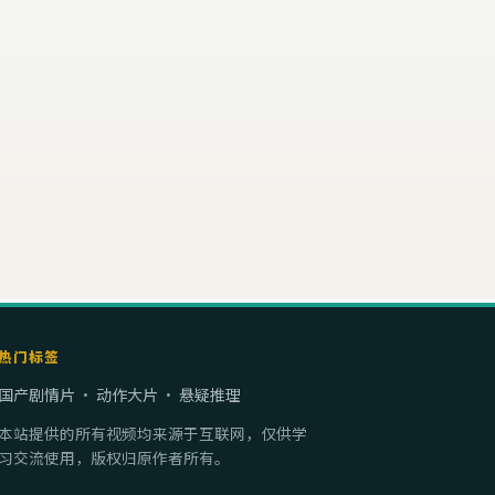
热门标签
国产剧情片
·
动作大片
·
悬疑推理
本站提供的所有视频均来源于互联网，仅供学
习交流使用，版权归原作者所有。