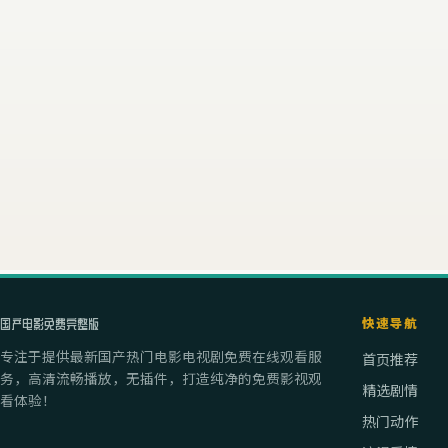
快速导航
国产电影免费完整版
专注于提供最新国产热门电影电视剧免费在线观看服
首页推荐
务，高清流畅播放，无插件，打造纯净的免费影视观
精选剧情
看体验！
热门动作