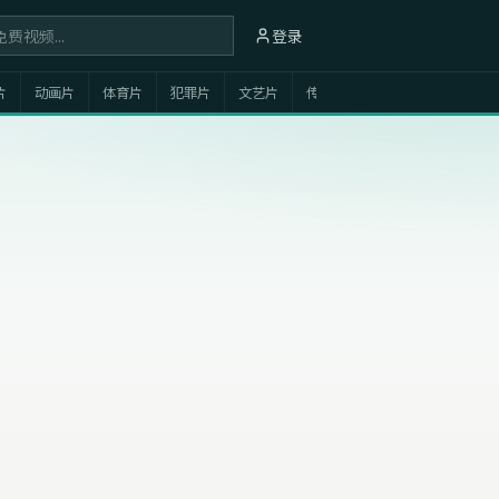
登录
片
动画片
体育片
犯罪片
文艺片
传记片
武侠片
古装剧